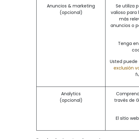
Anuncios & marketing
Se utiliza
(opcional)
valioso para
más rele
anuncios o p
Tenga en 
coo
Usted puede o
exclusión vo
f
Analytics
Comprender
(opcional)
través de 
El sitio w