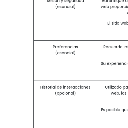
Sesión y seguridad
Autentique us
(esencial)
web proporcio
El sitio w
Preferencias
Recuerde in
(esencial)
Su experienci
Historial de interacciones
Utilizado p
(opcional)
web, las
Es posible qu