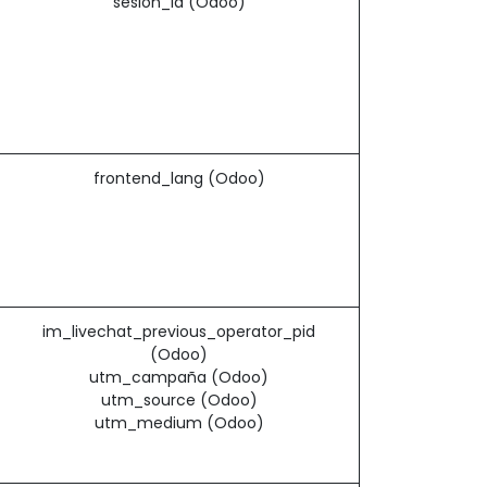
sesión_id (Odoo)
frontend_lang (Odoo)
im_livechat_previous_operator_pid
(Odoo)
utm_campaña (Odoo)
utm_source (Odoo)
utm_medium (Odoo)